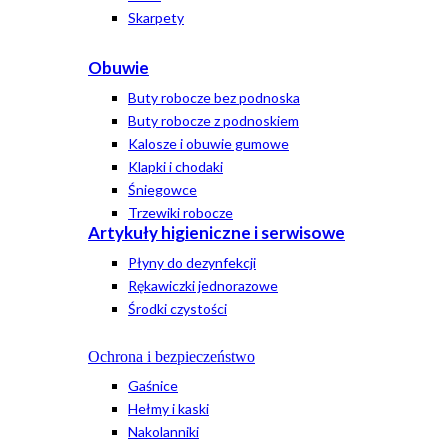
Skarpety
Obuwie
Buty robocze bez podnoska
Buty robocze z podnoskiem
Kalosze i obuwie gumowe
Klapki i chodaki
Śniegowce
Trzewiki robocze
Artykuły higieniczne i serwisowe
Płyny do dezynfekcji
Rękawiczki jednorazowe
Środki czystości
Ochrona i bezpieczeństwo
Gaśnice
Hełmy i kaski
Nakolanniki