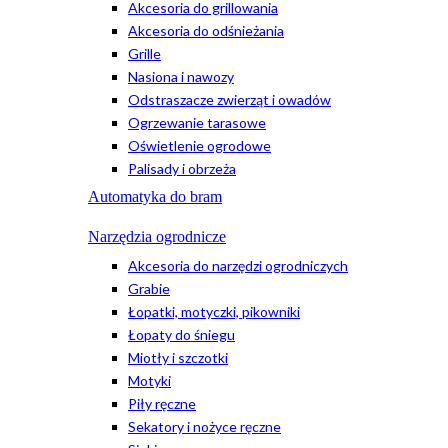
Akcesoria do grillowania
Akcesoria do odśnieżania
Grille
Nasiona i nawozy
Odstraszacze zwierząt i owadów
Ogrzewanie tarasowe
Oświetlenie ogrodowe
Palisady i obrzeża
Automatyka do bram
Narzędzia ogrodnicze
Akcesoria do narzędzi ogrodniczych
Grabie
Łopatki, motyczki, pikowniki
Łopaty do śniegu
Miotły i szczotki
Motyki
Piły ręczne
Sekatory i nożyce ręczne