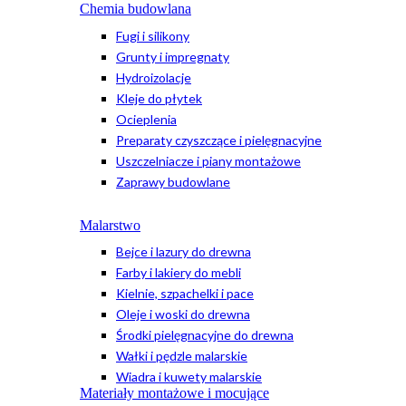
Chemia budowlana
Fugi i silikony
Grunty i impregnaty
Hydroizolacje
Kleje do płytek
Ocieplenia
Preparaty czyszczące i pielęgnacyjne
Uszczelniacze i piany montażowe
Zaprawy budowlane
Malarstwo
Bejce i lazury do drewna
Farby i lakiery do mebli
Kielnie, szpachelki i pace
Oleje i woski do drewna
Środki pielęgnacyjne do drewna
Wałki i pędzle malarskie
Wiadra i kuwety malarskie
Materiały montażowe i mocujące