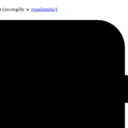
h (szczegóły w
regulaminie
)