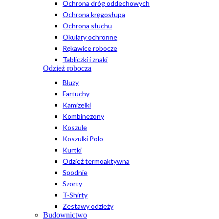
Ochrona dróg oddechowych
Ochrona kręgosłupa
Ochrona słuchu
Okulary ochronne
Rękawice robocze
Tabliczki i znaki
Odzież robocza
Bluzy
Fartuchy
Kamizelki
Kombinezony
Koszule
Koszulki Polo
Kurtki
Odzież termoaktywna
Spodnie
Szorty
T-Shirty
Zestawy odzieży
Budownictwo