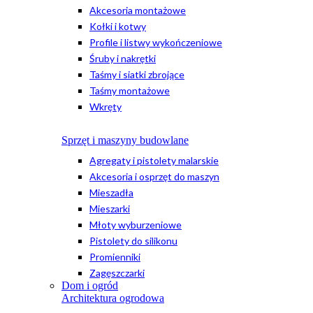
Akcesoria montażowe
Kołki i kotwy
Profile i listwy wykończeniowe
Śruby i nakrętki
Taśmy i siatki zbrojące
Taśmy montażowe
Wkręty
Sprzęt i maszyny budowlane
Agregaty i pistolety malarskie
Akcesoria i osprzęt do maszyn
Mieszadła
Mieszarki
Młoty wyburzeniowe
Pistolety do silikonu
Promienniki
Zagęszczarki
Dom i ogród
Architektura ogrodowa